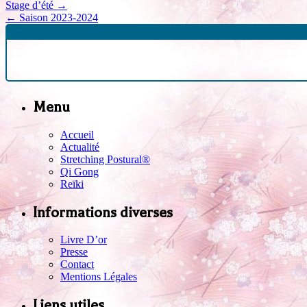
Stage d’été
→
←
Saison 2023-2024
Menu
Accueil
Actualité
Stretching Postural®
Qi Gong
Reïki
Informations diverses
Livre D’or
Presse
Contact
Mentions Légales
Liens utiles