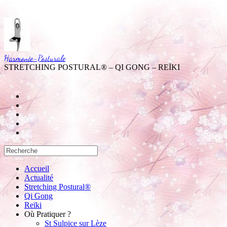
Harmonie-Posturale
STRETCHING POSTURAL® – QI GONG – REÏKI
Accueil
Actualité
Stretching Postural®
Qi Gong
Reïki
Où Pratiquer ?
St Sulpice sur Lèze